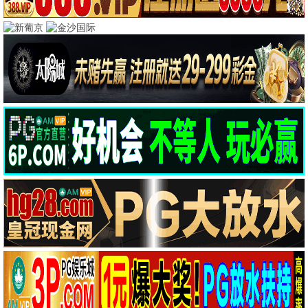
飞驰人生2
2024
9.4
| 韩寒
电影
沈腾爆笑赛车·极速狂飙
555电影网
2024