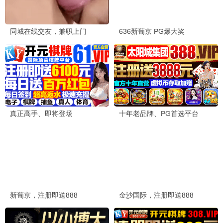
奔跑吧·生态篇
2023
8.9
| 姚译添
综艺
国民综艺欢乐行
555电影网
2023