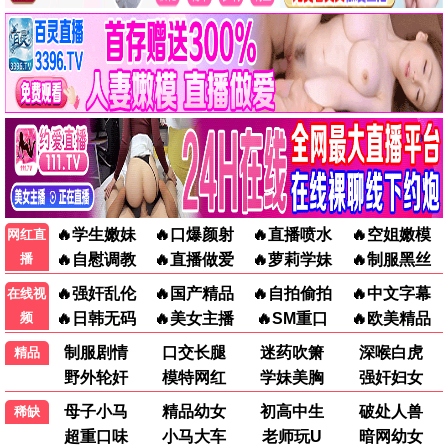
封神第一部
2023
9.5
| 乌尔善
电影
神话史诗巨制·封神之战
555电影网
2023