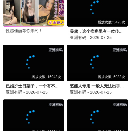
战狼2
2017
9.7
| 吴京
电影
冷锋热血再燃
555电影网
2017
🏆 555经典