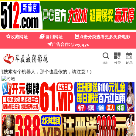
555电影网
555电影网 · 无限精彩
555推荐
免费高清
每张海报孤品唯一
电影、电视剧、综艺、动漫 — 555片库每日更新，
🔥 555热映