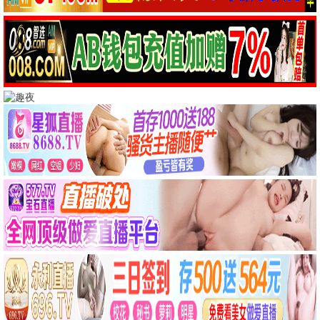
流浪地球2
2023
9.7
| 郭帆
电影
国产科幻巅峰·人类史诗
555电影网
2023