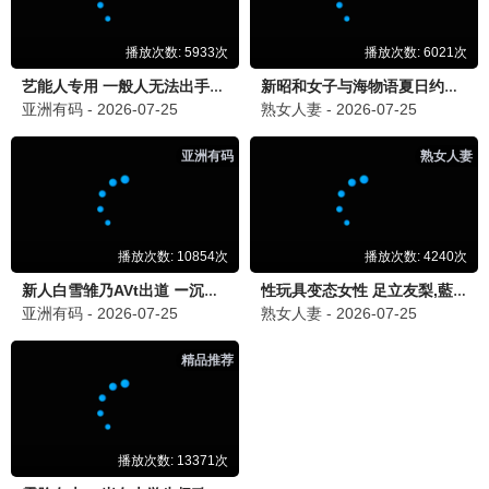
咒术回战·涩谷事变
2023
9.7
| 朴性厚
动漫
五条悟封印·高燃对决
555电影网
2023