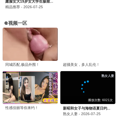
鬼灭之刃·柱训练篇
2024
9.8
| 外崎春雄
动漫
柱vs上弦·终极决战
555电影网
2024